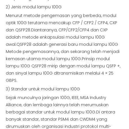
2) Jenis modul lampu 100G
Menurut metode pengemasan yang berbeda, modul
optik 100G terutama mencakup CFP / CFP2 / CFP4, CXP
dan QSFP28.Diantaranya, CFP/CFP2/CFP4 dan CXP
adalah metode enkapsulasi modul lampu 100G
awal.QSFP28 adalah generasi baru modul lampu 100G
Metode pengemasannya, dan sekarang telah menjadi
kemasan utama modul lampu 100G.Prinsip modul
lampu 100G QSFP28 mirip dengan modul lampu QSFP +,
dan sinyal lampu 100G ditransmisikan melalui 4 × 25
GBPS.
3) Standar untuk modul lampu 100G
Sejak munculnya jaringan 100G, IEEE, MSA Industry
Alliance, dan lembaga lainnya telah merumuskan
berbagai standar untuk modul lampu 100G.Di antara
banyak standar, standar PSM4 dan CWDM4 yang
dirumuskan oleh organisasi industri protokol multi-