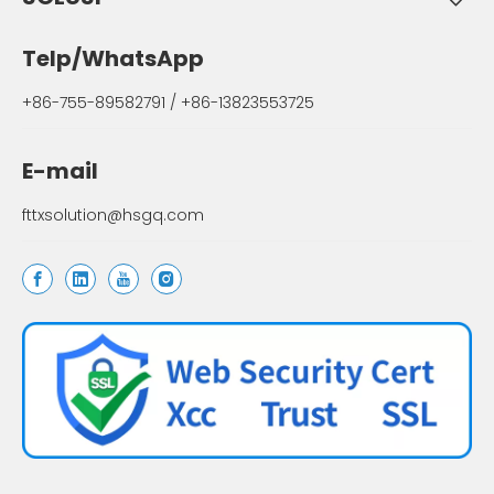
Telp/WhatsApp
+86-755-89582791 / +86-13823553725
E-mail
fttxsolution@hsgq.com