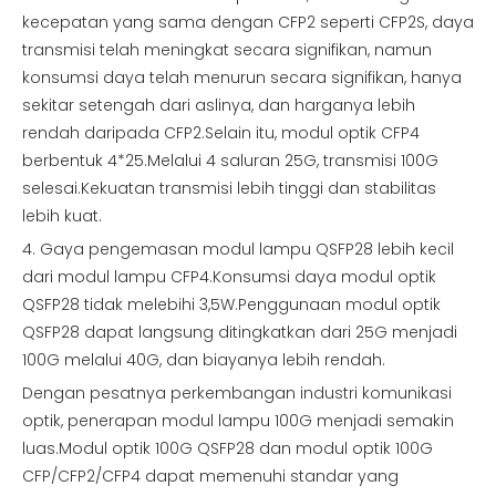
kecepatan yang sama dengan CFP2 seperti CFP2S, daya
transmisi telah meningkat secara signifikan, namun
konsumsi daya telah menurun secara signifikan, hanya
sekitar setengah dari aslinya, dan harganya lebih
rendah daripada CFP2.Selain itu, modul optik CFP4
berbentuk 4*25.Melalui 4 saluran 25G, transmisi 100G
selesai.Kekuatan transmisi lebih tinggi dan stabilitas
lebih kuat.
4. Gaya pengemasan modul lampu QSFP28 lebih kecil
dari modul lampu CFP4.Konsumsi daya modul optik
QSFP28 tidak melebihi 3,5W.Penggunaan modul optik
QSFP28 dapat langsung ditingkatkan dari 25G menjadi
100G melalui 40G, dan biayanya lebih rendah.
Dengan pesatnya perkembangan industri komunikasi
optik, penerapan modul lampu 100G menjadi semakin
luas.Modul optik 100G QSFP28 dan modul optik 100G
CFP/CFP2/CFP4 dapat memenuhi standar yang