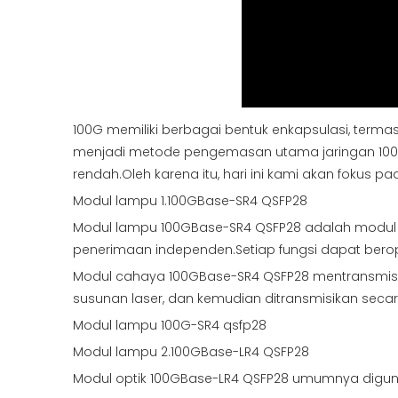
100G memiliki berbagai bentuk enkapsulasi, term
menjadi metode pengemasan utama jaringan 100G 
rendah.Oleh karena itu, hari ini kami akan fokus 
Modul lampu 1.100GBase-SR4 QSFP28
Modul lampu 100GBase-SR4 QSFP28 adalah modul 
penerimaan independen.Setiap fungsi dapat bero
Modul cahaya 100GBase-SR4 QSFP28 mentransmisikan 
susunan laser, dan kemudian ditransmisikan seca
Modul lampu 100G-SR4 qsfp28
Modul lampu 2.100GBase-LR4 QSFP28
Modul optik 100GBase-LR4 QSFP28 umumnya diguna