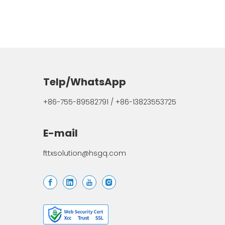
Telp/WhatsApp
+86-755-89582791 / +86-13823553725
E-mail
fttxsolution@hsgq.com