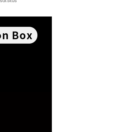
sal:
Situs