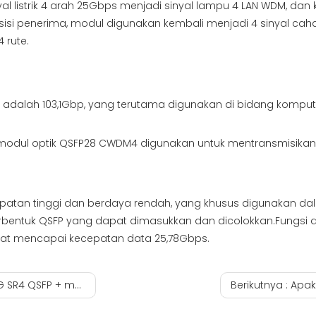
l listrik 4 arah 25Gbps menjadi sinyal lampu 4 LAN WDM, d
i sisi penerima, modul digunakan kembali menjadi 4 sinyal 
 rute.
alah 103,1Gbp, yang terutama digunakan di bidang komputasi
, modul optik QSFP28 CWDM4 digunakan untuk mentransmisikan
tan tinggi dan berdaya rendah, yang khusus digunakan dalam 
bentuk QSFP yang dapat dimasukkan dan dicolokkan.Fungsi dia
pat mencapai kecepatan data 25,78Gbps.
SFP + modul optik
Berikutnya :
Apakah