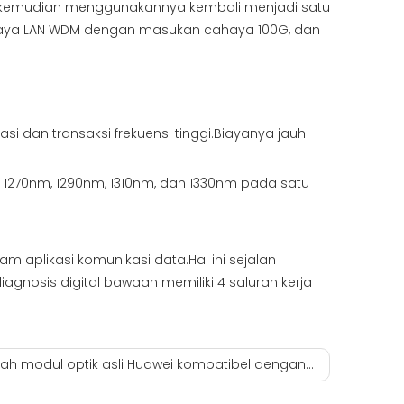
an kemudian menggunakannya kembali menjadi satu
cahaya LAN WDM dengan masukan cahaya 100G, dan
 dan transaksi frekuensi tinggi.Biayanya jauh
 1270nm, 1290nm, 1310nm, dan 1330nm pada satu
aplikasi komunikasi data.Hal ini sejalan
gnosis digital bawaan memiliki 4 saluran kerja
 modul optik asli Huawei kompatibel dengan sakelar Hua San?