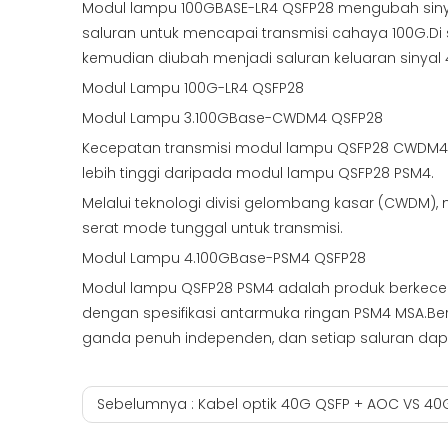
Modul lampu 100GBASE-LR4 QSFP28 mengubah sinya
saluran untuk mencapai transmisi cahaya 100G.D
kemudian diubah menjadi saluran keluaran sinyal 4
Modul Lampu 100G-LR4 QSFP28
Modul Lampu 3.100GBase-CWDM4 QSFP28
Kecepatan transmisi modul lampu QSFP28 CWDM4 ad
lebih tinggi daripada modul lampu QSFP28 PSM4.
Melalui teknologi divisi gelombang kasar (CWDM)
serat mode tunggal untuk transmisi.
Modul Lampu 4.100GBase-PSM4 QSFP28
Modul lampu QSFP28 PSM4 adalah produk berkecepa
dengan spesifikasi antarmuka ringan PSM4 MSA.Ber
ganda penuh independen, dan setiap saluran da
Sebelumnya :
Kabel optik 40G QSFP + AOC VS 40G SR4 Q