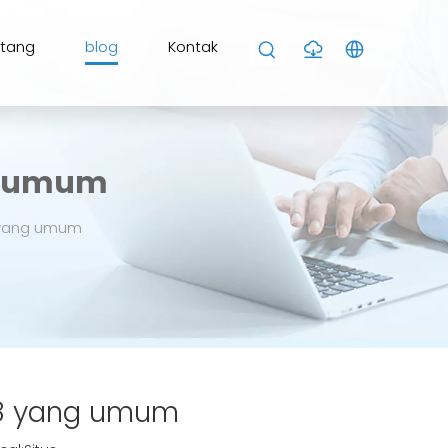
ntang
blog
Kontak
g umum
 yang umum
28 yang umum