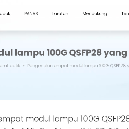
roduk
PANAS
Larutan
Mendukung
Te
dul lampu 100G QSFP28 yan
erat optik
»
Pengenalan empat modul lampu 100G QSFP28
empat modul lampu 100G QSFP