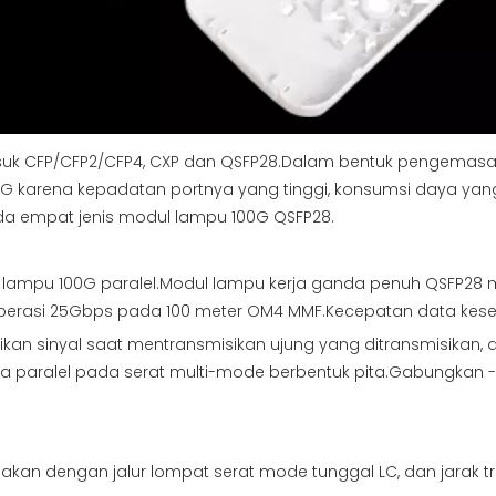
asuk CFP/CFP2/CFP4, CXP dan QSFP28.Dalam bentuk pengemasan
karena kepadatan portnya yang tinggi, konsumsi daya yang 
pada empat jenis modul lampu 100G QSFP28.
lampu 100G paralel.Modul lampu kerja ganda penuh QSFP28 
perasi 25Gbps pada 100 meter OM4 MMF.Kecepatan data kese
sinyal saat mentransmisikan ujung yang ditransmisikan, dan s
ra paralel pada serat multi-mode berbentuk pita.Gabungkan -
kan dengan jalur lompat serat mode tunggal LC, dan jarak 