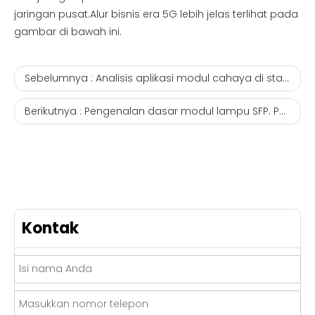
jaringan pusat.Alur bisnis era 5G lebih jelas terlihat pada
gambar di bawah ini.
Sebelumnya :
Analisis aplikasi modul cahaya di stasiun pangkalan komunikasi seluler. Produsen transceiver cwdm sfp
Berikutnya :
Pengenalan dasar modul lampu SFP. Penjualan transceiver serat optik sfp
Kontak