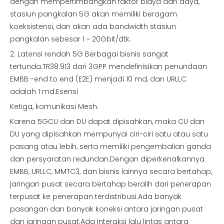
dengan mempertimbangkan faktor biaya dan daya,
stasiun pangkalan 5G akan memiliki beragam
koeksistensi, dan akan ada bandwidth stasiun
pangkalan sebesar 1 ~ 20Gbit/dtk.
2. Latensi rendah 5G Berbagai bisnis sangat
tertunda.TR38.913 dari 3GPP mendefinisikan penundaan
EMBB -end to end (E2E) menjadi 10 md, dan URLLC
adalah 1 md.Esensi
Ketiga, komunikasi Mesh.
Karena 5GCU dan DU dapat dipisahkan, maka CU dan
DU yang dipisahkan mempunyai ciri-ciri satu atau satu
pasang atau lebih, serta memiliki pengembalian ganda
dan persyaratan redundan.Dengan diperkenalkannya
EMBB, URLLC, MMTC3, dan bisnis lainnya secara bertahap,
jaringan pusat secara bertahap beralih dari penerapan
terpusat ke penerapan terdistribusi.Ada banyak
pasangan dan banyak koneksi antara jaringan pusat
dan jaringan pusat.Ada interaksi lalu lintas antara