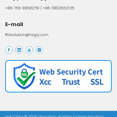
+86-755-89582791 / +86-13823553725
E-mail
fttxsolution@hsgq.com
Hak Cipta
2026
Shenzhen HS Fiber Communication
