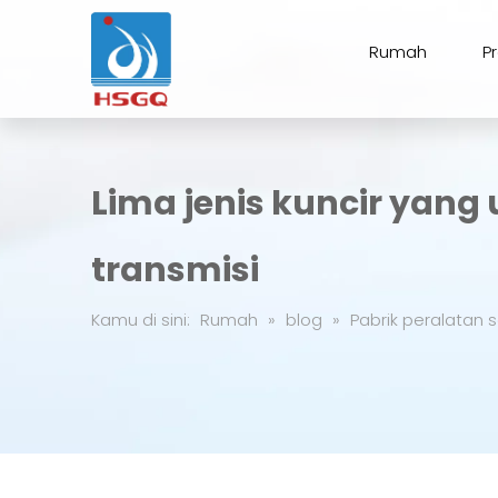
Rumah
P
Lima jenis kuncir yan
transmisi
Kamu di sini:
Rumah
»
blog
»
Pabrik peralatan s