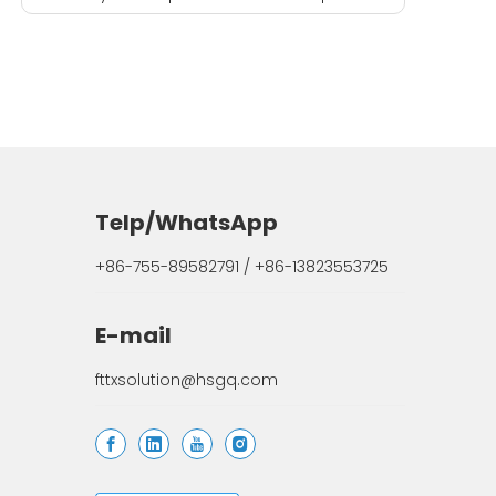
Telp/WhatsApp
+86-755-89582791 / +86-13823553725
E-mail
fttxsolution@hsgq.com