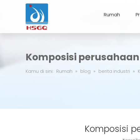
Rumah
P
Komposisi perusahaan p
Kamu di sini:
Rumah
»
blog
»
berita industri
»
Komposisi pe