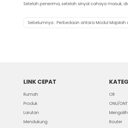
Setelah penerima, setelah sinyal cahaya masuk, diod
Sebelumnya :
Perbedaan antara Modul Majalah dan Gigabit Light Module.o
LINK CEPAT
KATEG
Rumah
Olt
Produk
ONU/ONT
Larutan
Mengali
Mendukung
Router