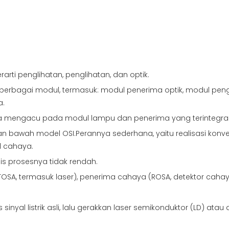
rti penglihatan, penglihatan, dan optik.
rbagai modul, termasuk: modul penerima optik, modul pengi
a.
 mengacu pada modul lampu dan penerima yang terintegras
an bawah model OSI.Perannya sederhana, yaitu realisasi konversi
al cahaya.
s prosesnya tidak rendah.
TOSA, termasuk laser), penerima cahaya (ROSA, detektor cahaya)
sinyal listrik asli, lalu gerakkan laser semikonduktor (LD) at