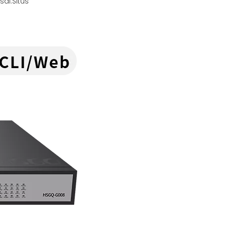
al:
Situs