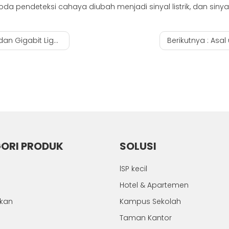
a pendeteksi cahaya diubah menjadi sinyal listrik, dan sinyal 
lt gpon 4 port perusahaan
Berikutnya :
Asal u
ORI PRODUK
SOLUSI
lSP kecil
Hotel & Apartemen
hkan
Kampus Sekolah
Taman Kantor