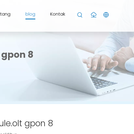
ntang
blog
Kontak
 gpon 8
le.olt gpon 8