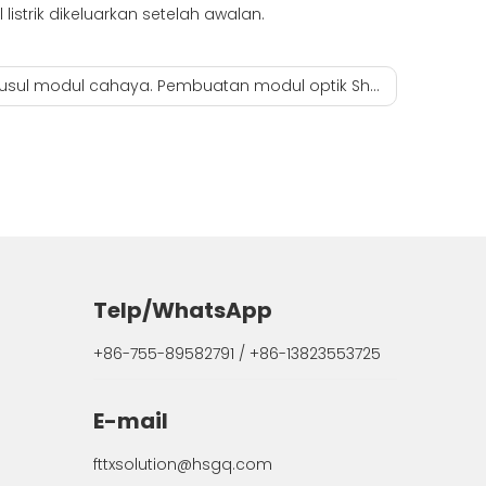
listrik dikeluarkan setelah awalan.
sul modul cahaya. Pembuatan modul optik Shenzhen sfp 10g 20km
Telp/WhatsApp
+86-755-89582791 / +86-13823553725
E-mail
fttxsolution@hsgq.com