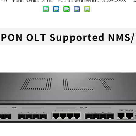
n:
0
Penulis:Editor Situs Publikasikan Waktu: 2023-03-28 As