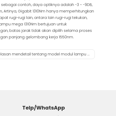
sebagai contoh, daya optiknya adalah -3 ~ -9DB,
8km, Artinya, Gigabit 1310Nm hanya memperhitungkan
at rugi-rugi lain, antara lain rugi-rugi tekukan,
l lampu mega 1310Nm bertujuan untuk
gan, batas jarak tidak akan dipilih selama proses
dengan panjang gelombang kerja 1550nm.
n mendetail tentang model modul lampu SFP-GE-SX-MM850-A/D.sfp Pembuatan modul optik 10g 20km
Telp/WhatsApp