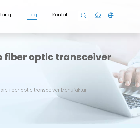
ntang
blog
Kontak
iber optic transceiver
fp fiber optic transceiver Manufaktur