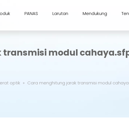
roduk
PANAS
Larutan
Mendukung
Te
transmisi modul cahaya.sfp f
erat optik
»
Cara menghitung jarak transmisi modul cahaya.s