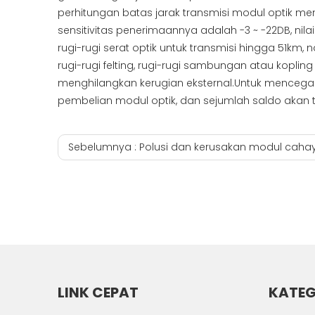
perhitungan batas jarak transmisi modul optik m
sensitivitas penerimaannya adalah -3 ~ -22DB, nil
rugi-rugi serat optik untuk transmisi hingga 51km, n
rugi-rugi felting, rugi-rugi sambungan atau kopl
menghilangkan kerugian eksternal.Untuk mencegah k
pembelian modul optik, dan sejumlah saldo akan 
Sebelumnya :
Polusi dan kerusakan modul cahaya. Pemrosesan modu
LINK CEPAT
KATEG