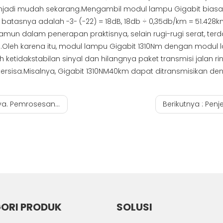
enjadi mudah sekarang.Mengambil modul lampu Gigabit biasa 
ai batasnya adalah -3- (-22) = 18dB, 18db ÷ 0,35db/km = 51.42
amun dalam penerapan praktisnya, selain rugi-rugi serat, terdap
ing .Oleh karena itu, modul lampu Gigabit 1310Nm dengan modu
etidakstabilan sinyal dan hilangnya paket transmisi jalan rin
tersisa.Misalnya, Gigabit 1310NM40km dapat ditransmisikan 
l transceiver sfp cicso
Berikutnya :
Penjelasa
ORI PRODUK
SOLUSI