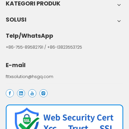
KATEGORI PRODUK
SOLUSI
Telp/WhatsApp
+86-755-89582791 / +86-13823553725
E-mail
fttxsolution@hsgq.com