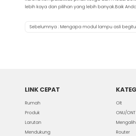
lebih kaya dan pilihan yang lebih banyak.Baik An
Sebelumnya :
Mengapa modul lampu asli begitu mahal.bri
LINK CEPAT
KATEG
Rumah
Olt
Produk
ONU/ONT
Larutan
Mengali
Mendukung
Router