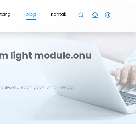
ntang
blog
Kontak
 light module.onu
le.onu epon gpon pihak ketiga