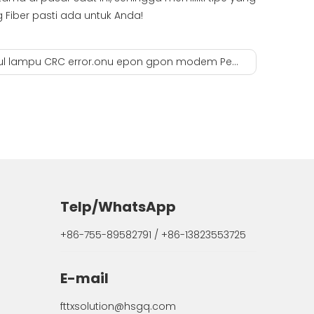
 Fiber pasti ada untuk Anda!
 lampu CRC error.onu epon gpon modem Pemrosesan
Telp/WhatsApp
+86-755-89582791 / +86-13823553725
E-mail
fttxsolution@hsgq.com