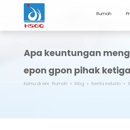
Rumah
P
Apa keuntungan meng
epon gpon pihak ketig
Kamu di sini:
Rumah
»
blog
»
berita industri
»