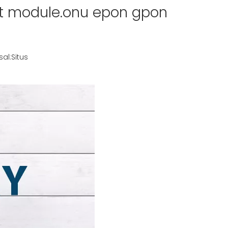
 module.onu epon gpon
al:
Situs