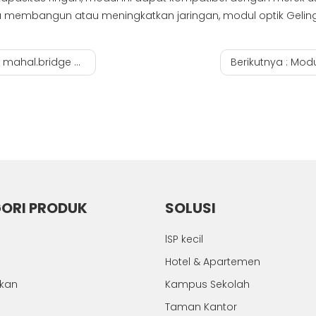
da membangun atau meningkatkan jaringan, modul optik Geling
dge hgu onu Vendor
Berikutnya :
Modul
ORI PRODUK
SOLUSI
lSP kecil
Hotel & Apartemen
hkan
Kampus Sekolah
Taman Kantor