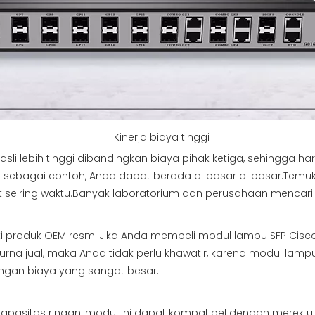
1. Kinerja biaya tinggi
i lebih tinggi dibandingkan biaya pihak ketiga, sehingga har
sebagai contoh, Anda dapat berada di pasar di pasar.Temuk
t seiring waktu.Banyak laboratorium dan perusahaan mencari a
perti produk OEM resmi.Jika Anda membeli modul lampu SFP Ci
rna jual, maka Anda tidak perlu khawatir, karena modul la
angan biaya yang sangat besar.
apasitas ringan, modul ini dapat kompatibel dengan merek uta