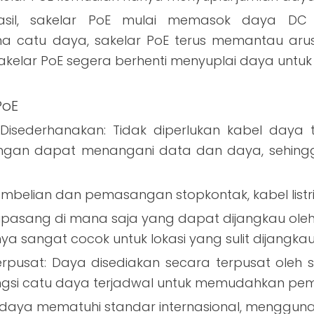
rhasil, sakelar PoE mulai memasok daya DC
 catu daya, sakelar PoE terus memantau arus. J
, sakelar PoE segera berhenti menyuplai daya un
PoE
ederhanakan: Tidak diperlukan kabel daya ter
aringan dapat menangani data dan daya, sehing
elian dan pemasangan stopkontak, kabel listrik, 
pasang di mana saja yang dapat dijangkau oleh ka
ya sangat cocok untuk lokasi yang sulit dijangkau 
usat: Daya disediakan secara terpusat oleh sa
ungsi catu daya terjadwal untuk memudahkan p
 daya mematuhi standar internasional, menggun