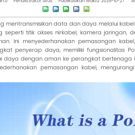
an:
0
Penulis:Editor Situs Publikasikan Waktu: 2025-10-27 As
ang mentransmisikan data dan daya melalui kabel
perti titik akses nirkabel, kamera jaringan, 
ahan. Ini menyederhanakan pemasangan kabel,
angkat penyerap daya, memiliki fungsionalitas
lai daya dengan aman ke perangkat bertenaga l
menyederhanakan pemasangan kabel, mengurang