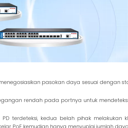
menegosiasikan pasokan daya sesuai dengan sta
n tegangan rendah pada portnya untuk mendetek
ika PD terdeteksi, kedua belah pihak melakukan 
elar PoE kemudian hanya menyuplai jumlah daya