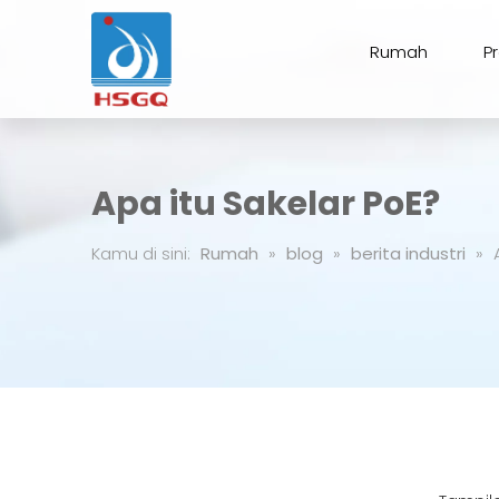
Rumah
P
Apa itu Sakelar PoE?
Kamu di sini:
Rumah
»
blog
»
berita industri
»