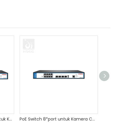
24*Port PoE Switch Dikelola untuk Kamera IP
PoE Switch 8*port untuk Kamera CCTV