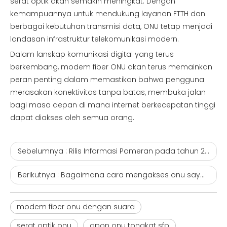
serat optik akan semakin meningkat. Dengan
kemampuannya untuk mendukung layanan FTTH dan
berbagai kebutuhan transmisi data, ONU tetap menjadi
landasan infrastruktur telekomunikasi modern.
Dalam lanskap komunikasi digital yang terus
berkembang, modem fiber ONU akan terus memainkan
peran penting dalam memastikan bahwa pengguna
merasakan konektivitas tanpa batas, membuka jalan
bagi masa depan di mana internet berkecepatan tinggi
dapat diakses oleh semua orang.
Sebelumnya :
Rilis Informasi Pameran pada tahun 2025
Berikutnya :
Bagaimana cara mengakses onu saya dari router saya?
modem fiber onu dengan suara
serat optik onu
gpon onu tongkat sfp