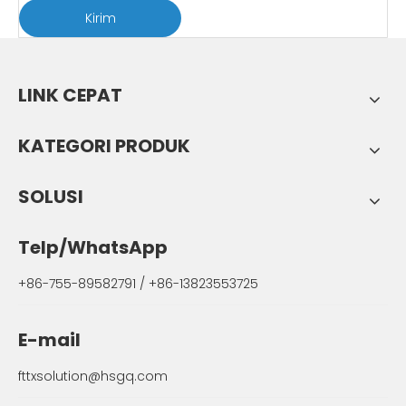
Kirim
LINK CEPAT
KATEGORI PRODUK
SOLUSI
Telp/WhatsApp
+86-755-89582791 / +86-13823553725
E-mail
fttxsolution@hsgq.com