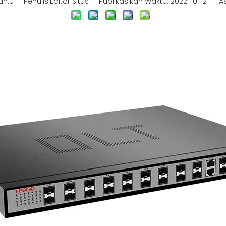
an:
0
Penulis:Editor Situs Publikasikan Waktu: 2022-10-12 As