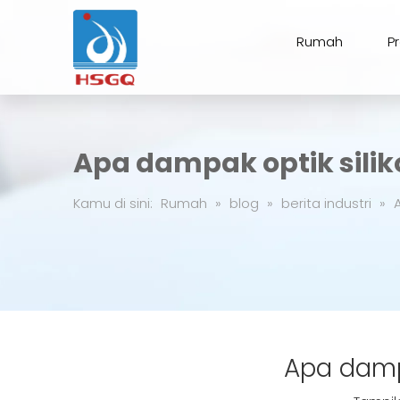
Rumah
P
Apa dampak optik silik
Kamu di sini:
Rumah
»
blog
»
berita industri
»
Apa dampa