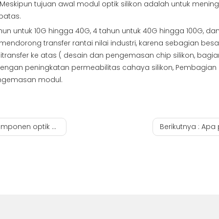
Meskipun tujuan awal modul optik silikon adalah untuk mening
rbatas.
un untuk 10G hingga 40G, 4 tahun untuk 40G hingga 100G, dan 
au mendorong transfer rantai nilai industri, karena sebagian besa
 ditransfer ke atas ( desain dan pengemasan chip silikon, bag
 dengan peningkatan permeabilitas cahaya silikon, Pembagian
engemasan modul.
 dalam modul optik?
Berikutnya :
Apa pe