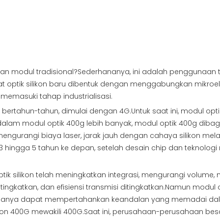
an modul tradisional?Sederhananya, ini adalah penggunaan te
rangkat optik silikon baru dibentuk dengan menggabungkan mikro
ah memasuki tahap industrialisasi.
ama bertahun-tahun, dimulai dengan 4G.Untuk saat ini, modul o
 dalam modul optik 400g lebih banyak, modul optik 400g dibagi 
ngurangi biaya laser, jarak jauh dengan cahaya silikon mela
3 hingga 5 tahun ke depan, setelah desain chip dan teknolo
tik silikon telah meningkatkan integrasi, mengurangi volu
ingkatkan, dan efisiensi transmisi ditingkatkan.Namun modul o
 ia hanya dapat mempertahankan keandalan yang memadai dalam
n 400G mewakili 400G.Saat ini, perusahaan-perusahaan besar