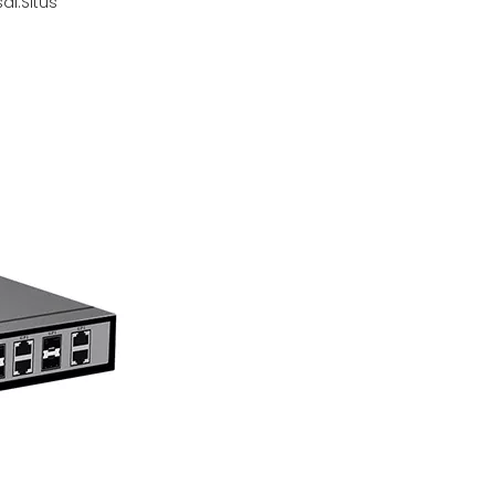
al:
Situs