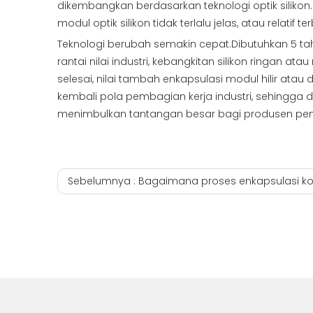
dikembangkan berdasarkan teknologi optik silikon.
modul optik silikon tidak terlalu jelas, atau relatif te
Teknologi berubah semakin cepat.Dibutuhkan 5 tah
rantai nilai industri, kebangkitan silikon ringan at
selesai, nilai tambah enkapsulasi modul hilir atau
kembali pola pembagian kerja industri, sehingga
menimbulkan tantangan besar bagi produsen p
Sebelumnya :
Bagaimana proses enkapsulasi komponen optik