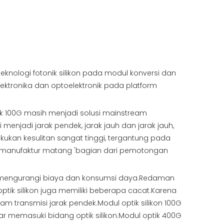
knologi fotonik silikon pada modul konversi dan
elektronika dan optoelektronik pada platform
ptik 100G masih menjadi solusi mainstream
menjadi jarak pendek, jarak jauh dan jarak jauh,
kukan kesulitan sangat tinggi, tergantung pada
gi manufaktur matang 'bagian dari pemotongan
me, mengurangi biaya dan konsumsi daya.Redaman
ptik silikon juga memiliki beberapa cacat.Karena
 transmisi jarak pendek.Modul optik silikon 100G
 memasuki bidang optik silikon.Modul optik 400G