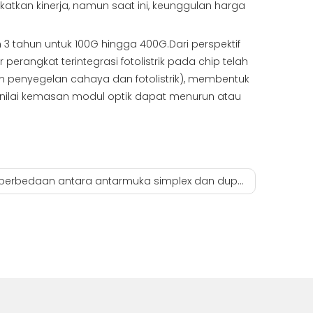
katkan kinerja, namun saat ini, keunggulan harga
3 tahun untuk 100G hingga 400G.Dari perspektif
r perangkat terintegrasi fotolistrik pada chip telah
ian penyegelan cahaya dan fotolistrik), membentuk
 nilai kemasan modul optik dapat menurun atau
rbedaan antara antarmuka simplex dan duplex jumper serat optik?