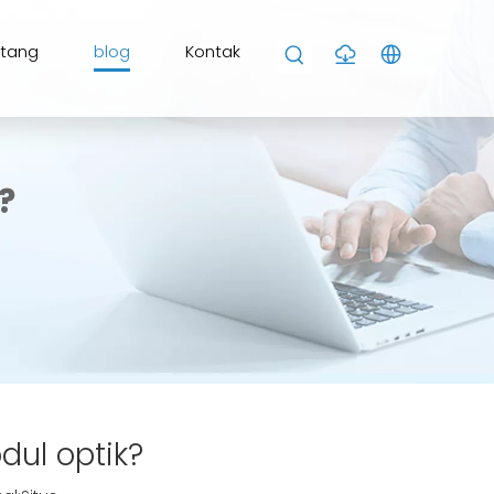
ntang
blog
Kontak
?
dul optik?