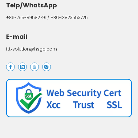
Telp/WhatsApp
+86-755-89582791 / +86-13823553725
E-mail
fttxsolution@hsgq.com