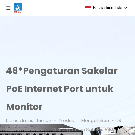
Bahasa indonesia
48*Pengaturan Sakelar
PoE Internet Port untuk
Monitor
Kamu di sini:
Rumah
»
Produk
»
Mengalihkan
»
L3
Sakelar Terkelola
»
48*Pengaturan Sakelar PoE