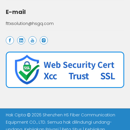
E-mail
fttxsolution@hsgq.com
Hak Cipta
2026
Shenzhen HS Fiber Communication

Equipment CO., LTD. Semua hak dilindungi undang-
undang.
Kebijakan Privasi
|
Peta Situs
|
Kebijakan