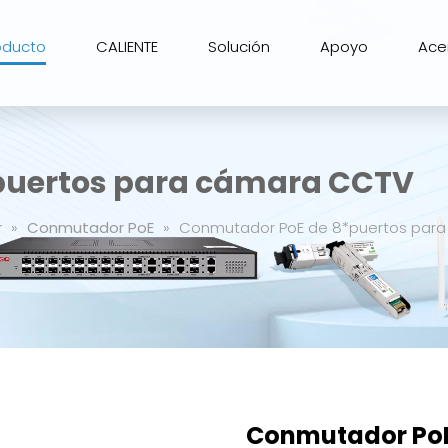
oducto
CALIENTE
Solución
Apoyo
Ace
puertos para cámara CCTV
r
»
Conmutador PoE
»
Conmutador PoE de 8*puertos par
Conmutador PoE