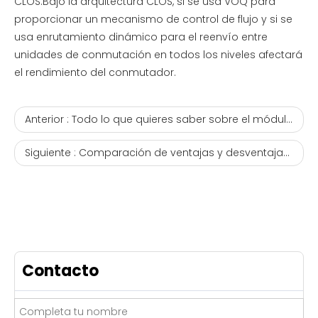
CLOS.Bajo la arquitectura CLOS, si se usa VOQ para
proporcionar un mecanismo de control de flujo y si se
usa enrutamiento dinámico para el reenvío entre
unidades de conmutación en todos los niveles afectará
el rendimiento del conmutador.
Anterior :
Todo lo que quieres saber sobre el módulo óptico 100G está aquí
Siguiente :
Comparación de ventajas y desventajas entre el módulo óptico 40G QSFP+SR4 y el cable óptico QSFP+AOC
Contacto