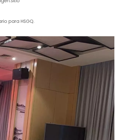
igen:
Sitio
ario para HSGQ.