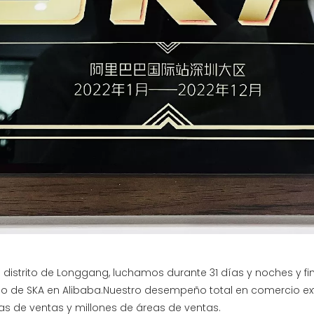
 el distrito de Longgang, luchamos durante 31 días y noches y
so de SKA en Alibaba.Nuestro desempeño total en comercio ext
s de ventas y millones de áreas de ventas.