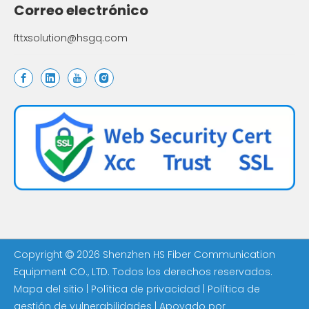
Correo electrónico
fttxsolution@hsgq.com
Copyright
2026
Shenzhen HS Fiber Communication

Equipment CO., LTD. Todos los derechos reservados.
Mapa del sitio
|
Política de privacidad
|
Política de
gestión de vulnerabilidades
| Apoyado por