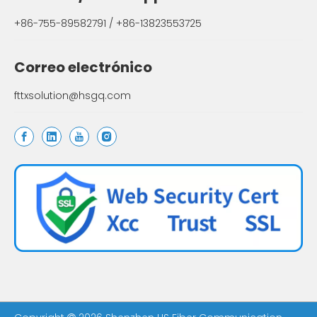
+86-755-89582791 / +86-13823553725
Correo electrónico
fttxsolution@hsgq.com