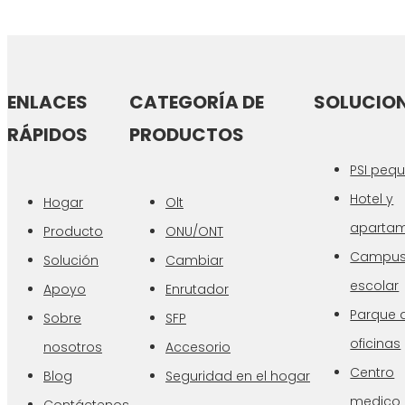
ENLACES
CATEGORÍA DE
SOLUCIO
RÁPIDOS
PRODUCTOS
PSI peq
Hotel y
Hogar
Olt
aparta
Producto
ONU/ONT
Campu
Solución
Cambiar
escolar
Apoyo
Enrutador
Parque 
Sobre
SFP
oficinas
nosotros
Accesorio
Centro
Blog
Seguridad en el hogar
medico
Contáctenos