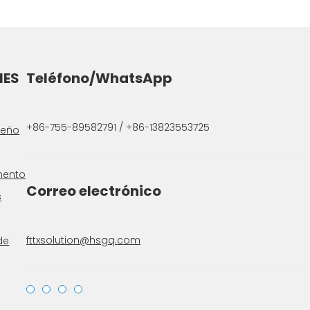
NES
Teléfono/WhatsApp
+86-755-89582791 / +86-13823553725
ueño
mento
Correo electrónico
s
fttxsolution@hsgq.com
de