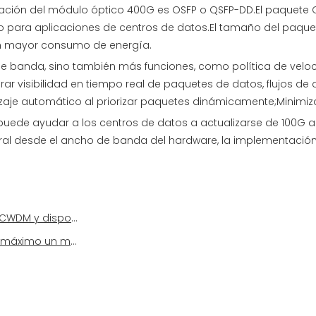
ulación del módulo óptico 400G es OSFP o QSFP-DD.El paquete
do para aplicaciones de centros de datos.El tamaño del paq
n mayor consumo de energía.
banda, sino también más funciones, como política de velocid
grar visibilidad en tiempo real de paquetes de datos, flujos 
e automático al priorizar paquetes dinámicamente;Minimiza la
uede ayudar a los centros de datos a actualizarse de 100G
 desde el ancho de banda del hardware, la implementación, la
ispositivos DWDM?
lo óptico de 100G?