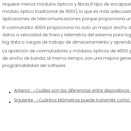
requiere menos módulos ópticos y fibras.El tipo de encaps
módulo óptico tradicional de 100G), lo que es más adecua
aplicaciones de telecomunicaciones porque proporciona u
El conmutador 400G proporciona no solo un mayor ancho de 
datos a velocidad de línea y telemetría del sistema para lo
big data o cargas de trabajo de almacenamiento y aprendizaj
La aparición de conmutadores y módulos ópticos de 400G p
de ancho de banda, al mismo tiempo, son una mejora general
programabilidad del software.
Anterior :
¿Cuáles son las diferencias entre dispositivos CWDM y d
Siguiente :
¿Cuántos kilómetros puede transmitir como máximo un módu