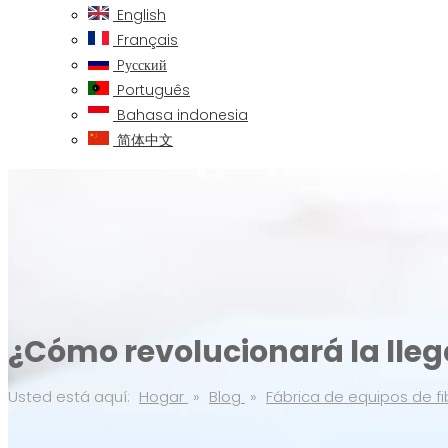
English
Français
Pусский
Português
Bahasa indonesia
简体中文
¿Cómo revolucionará la lleg
Usted está aquí:
Hogar
»
Blog
»
Fábrica de equipos de fi