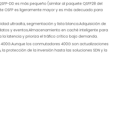
 QSFP-DD es más pequeño (similar al paquete QSFP28 del
uete OSFP es ligeramente mayor y es más adecuado para
ad ultraalta, segmentación y lista blanca.Adquisición de
de datos y eventos;Almacenamiento en caché inteligente para
 latencia y prioriza el tráfico crítico bajo demanda.
 a 400G.Aunque los conmutadores 400G son actualizaciones
 protección de la inversión hasta las soluciones SDN y la