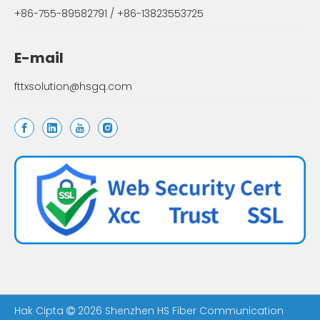
+86-755-89582791 / +86-13823553725
E-mail
fttxsolution@hsgq.com
Hak Cipta
2026
Shenzhen HS Fiber Communication
