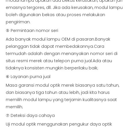
modul lampu apakah ada bekas kerusakan, apakah jari
emasnya tergores, dll. Jika ada kerusakan, modul lampu
boleh digunakan bekas atau proses melakukan
pengiriman.
⑤ Permintaan nomor seri
Ada banyak modul lampu OEM di pasaran.Banyak
pelanggan tidak dapat membedakannya.Cara
termudah adalah dengan menanyakan nomor seri di
situs resmi merek atau telepon purna jual.Ada atau
tidaknya konsisten mungkin berperilaku baik;
⑥ Layanan purna jual
Masa garansi modul optik merek biasanya satu tahun,
dan biasanya tiga tahun atau lebih, jadi kita harus
memilih modul lampu yang terjamin kualitasnya saat
memilih;
⑦ Deteksi daya cahaya
Uji modul optik menggunakan pengukur daya optik