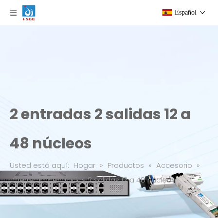
Español
2 entradas 2 salidas 12 a
48 núcleos
Usted está aquí:
Hogar
»
Productos
»
Accesorio
»
Cierre
»
2 entradas 2 salidas 12 a 48 núcleos